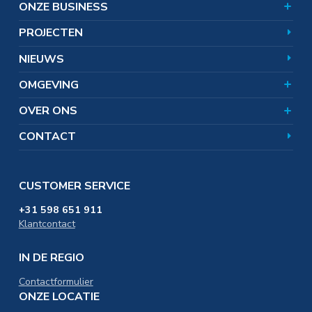
ONZE BUSINESS
Aandeelhouders
Wat doet Nedmag?
Team
Hoe werkt zoutwinning?
Omgevingsnieuws
PROJECTEN
Corporate responsibility
Zoutwinning en bodemdaling
Veelgestelde vragen
Uitgelichte onderwerpen
Certificaten
NIEUWS
SAMEN. omgevingsfonds
In de omgeving
Distributie & Logistiek
OMGEVING
Werken bij
Educatie & Onderwijs
OVER ONS
CONTACT
CUSTOMER SERVICE
+31 598 651 911
Klantcontact
IN DE REGIO
Contactformulier
ONZE LOCATIE