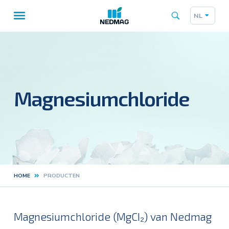
NL
Taalk
Hoofdnavigatie
Magnesiumchloride
HOME
PRODUCTEN
Kruimelpad
Magnesiumchloride (MgCI₂) van Nedmag