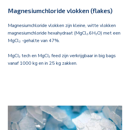
Magnesiumchloride vlokken (flakes)
Magnesiumchloride vlokken zijn kleine, witte vlokken
magnesiumchloride hexahydraat (MgCl₂.6H₂O) met een
MgCl₂ -gehalte van 47%.
MgCI₂ tech en MgCI₂ feed zijn verkrijgbaar in big bags
vanaf 1000 kg en in 25 kg zakken.