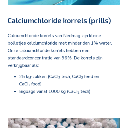
Calciumchloride korrels (prills)
Calciumchloride korrels van Nedmag zijn kleine
bolletjes calciumchloride met minder dan 1% water.
Onze calciumchloride korrels hebben een
standaardconcentratie van 96%. De korrels zijn
verkrijgbaar als:
25 kg-zakken (CaCI
tech, CaCI
feed en
2
2
CaCI
food)
2
Bigbags vanaf 1000 kg (CaCI
tech)
2