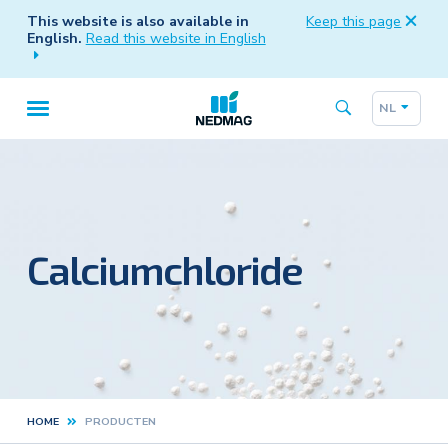
This website is also available in
Keep this page
English.
Read this website in English
NL
Taalk
Hoofdnavigatie
Calciumchloride
HOME
PRODUCTEN