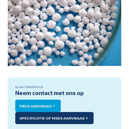
KLANTENSERVICE
Klantenservice:
Neem contact met ons op
PRIJS AANVRAAG
In het kader van REACH, de pan-Europese
regelgeving voor de registratie, evaluatie en
SPECIFICATIE OF MSDS AANVRAAG
autorisatie van chemische stoffen, is