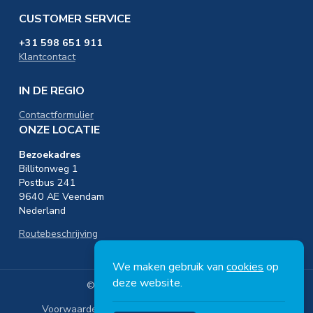
CUSTOMER SERVICE
+31 598 651 911
Klantcontact
IN DE REGIO
Contactformulier
ONZE LOCATIE
Bezoekadres
Billitonweg 1
Postbus 241
9640 AE Veendam
Nederland
Routebeschrijving
We maken gebruik van
cookies
op
deze website.
© Copyright 2026 Nedmag B.V.
Voorwaarden
Ons privacybeleid
Disclaimer