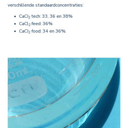
verschillende standaardconcentraties:
CaCI
tech: 33, 36 en 38%
2
CaCl
feed: 36%
2
CaCI
food: 34 en 36%.
2