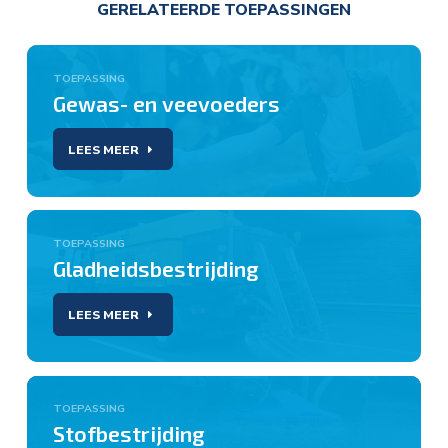
GERELATEERDE TOEPASSINGEN
TOEPASSING
Gewas- en veevoeders
LEES MEER
TOEPASSING
Gladheidsbestrijding
LEES MEER
TOEPASSING
Stofbestrijding