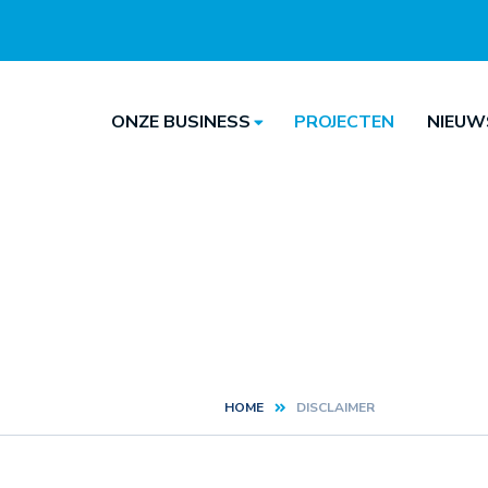
ONZE BUSINESS
PROJECTEN
NIEUW
Hoofdnavigatie
Hoofdnavigatie
HOME
DISCLAIMER
Kruimelpad