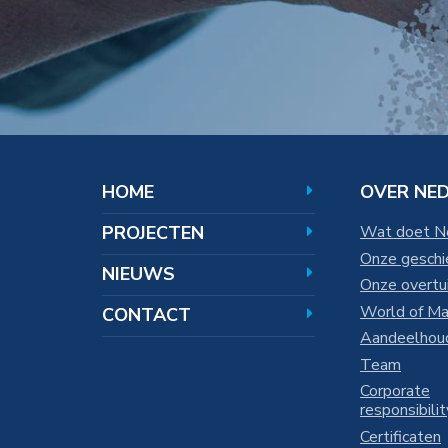
HOOFDNAVIGATIE
HOME
OVER NE
PROJECTEN
Wat doet 
Onze geschi
NIEUWS
Onze overtu
World of M
CONTACT
Aandeelhou
Team
Corporate
responsibilit
Certificaten