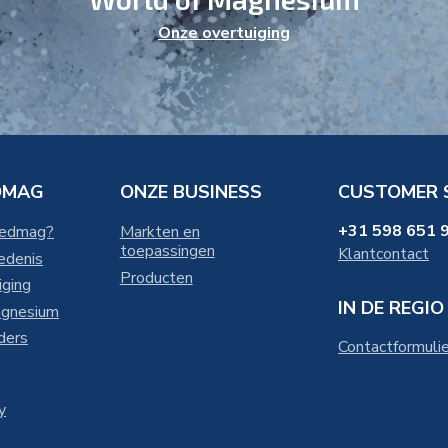
Onze overtuiging
DMAG
ONZE BUSINESS
CUSTOMER 
+31 598 651 
Nedmag?
Markten en
toepassingen
Klantcontact
edenis
Producten
iging
IN DE REGIO
agnesium
ders
Contactformulie
y