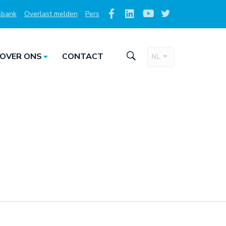
sbank
Overlast melden
Pers
Social
Media
OVER ONS
CONTACT
NL
Taalkeuze