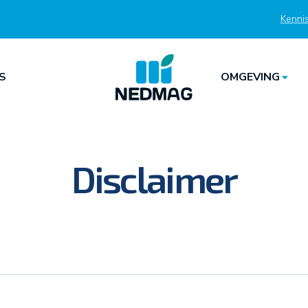
Kenni
Top
S
OMGEVING
Disclaimer