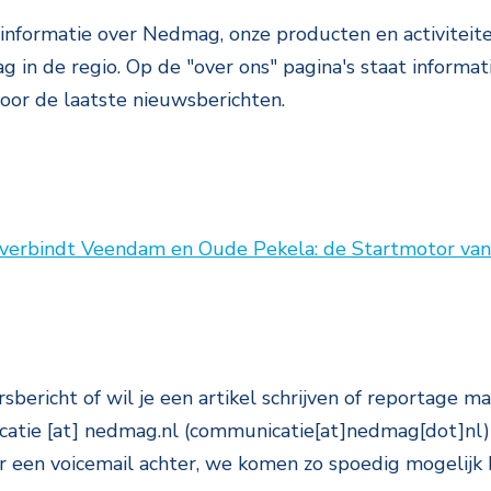
 informatie over Nedmag, onze producten en activiteit
g in de regio. Op de "over ons" pagina's staat informat
oor de laatste nieuwsberichten.
erbindt Veendam en Oude Pekela: de Startmotor van 
ersbericht of wil je een artikel schrijven of reporta
atie
[at]
nedmag.nl
(communicatie[at]nedmag[dot]nl)
or een voicemail achter, we komen zo spoedig mogelijk b