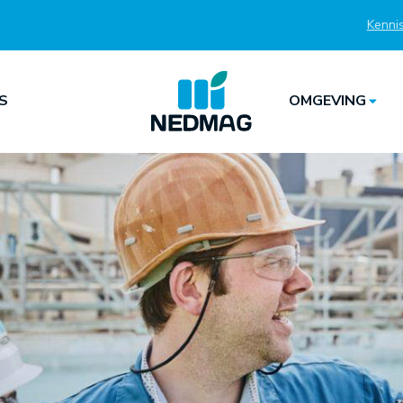
Kenni
Top
S
OMGEVING