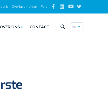
sbank
Overlast melden
Pers
Social
Media
OVER ONS
CONTACT
NL
Taalkeuze
rste