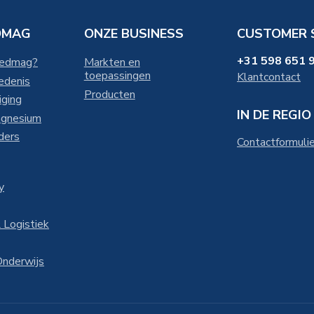
DMAG
ONZE BUSINESS
CUSTOMER 
+31 598 651 
Nedmag?
Markten en
toepassingen
Klantcontact
edenis
Producten
iging
IN DE REGIO
agnesium
ders
Contactformulie
y
& Logistiek
Onderwijs