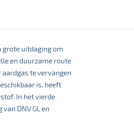
n grote uitdaging om
elle en duurzame route
or aardgas te vervangen
eschikbaar is, heeft
tof. In het vierde
ng van DNV GL en