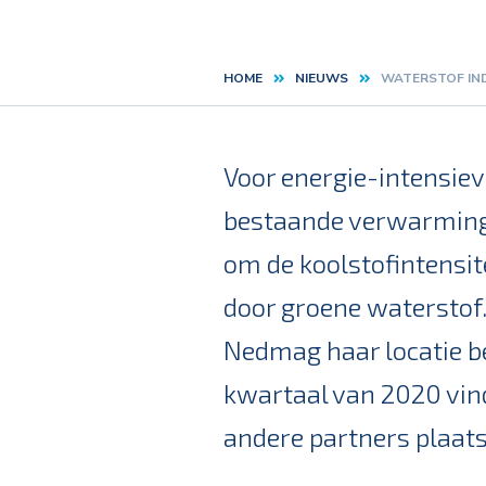
HOME
NIEUWS
WATERSTOF IN
Kruimelpad
Voor energie-intensiev
bestaande verwarmings
om de koolstofintensit
door groene waterstof.
Nedmag haar locatie be
kwartaal van 2020 vind
andere partners plaats