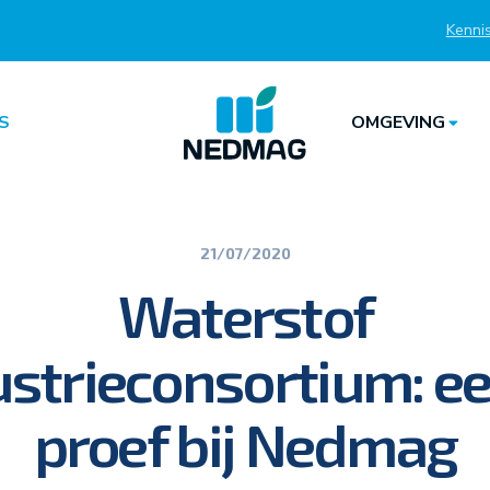
Kenni
Top
S
OMGEVING
21/07/2020
Waterstof
ustrieconsortium: ee
proef bij Nedmag