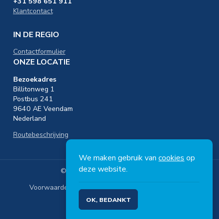
+31 598 651 911
Klantcontact
IN DE REGIO
Contactformulier
ONZE LOCATIE
Bezoekadres
Billitonweg 1
Postbus 241
9640 AE Veendam
Nederland
Routebeschrijving
We maken gebruik van
cookies
op
deze website.
© Copyright 2026 Nedmag B.V.
Voorwaarden
Ons privacybeleid
Disclaimer
OK, BEDANKT
Footer
NL
menu