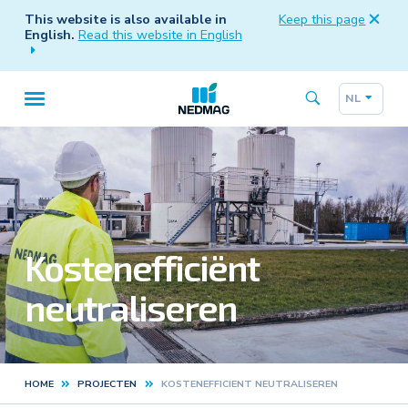
This website is also available in
Keep this page
English.
Read this website in English
NL
Taalk
Hoofdnavigatie
Kostenefficiënt
neutraliseren
HOME
PROJECTEN
KOSTENEFFICIENT NEUTRALISEREN