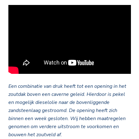
Een combinatie van druk heeft tot een opening in het
zoutdak boven een caverne geleid. Hierdoor is pekel
en mogelijk dieselolie naar de bovenliggende
zandsteenlaag gestroomd. De opening heeft zich
binnen een week gesloten. Wij hebben maatregelen
genomen om verdere uitstroom te voorkomen en
bouwen het zoutveld af.