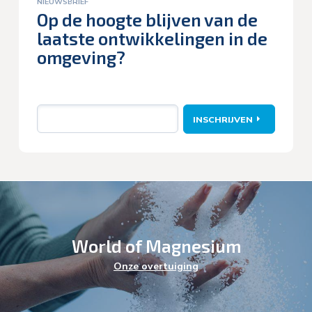
NIEUWSBRIEF
Op de hoogte blijven van de
laatste ontwikkelingen in de
omgeving?
E-
INSCHRIJVEN
mail
World of Magnesium
Energie
Onze overtuiging
Health & Wellness
Industrie