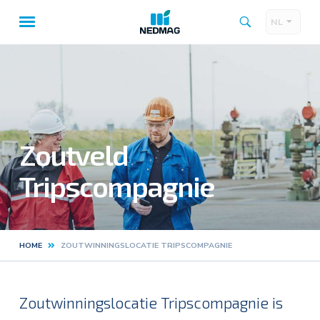
NL
Taalk
Hoofdnavigatie
Zoutveld
Tripscompagnie
HOME
ZOUTWINNINGSLOCATIE TRIPSCOMPAGNIE
Kruimelpad
Zoutwinningslocatie Tripscompagnie is