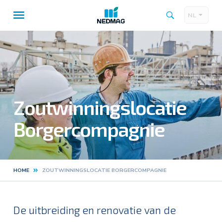
NL
Taalk
Hoofdnavigatie
Zoutwinningslocatie
Borgercompagnie
HOME
ZOUTWINNINGSLOCATIE BORGERCOMPAGNIE
Kruimelpad
De uitbreiding en renovatie van de