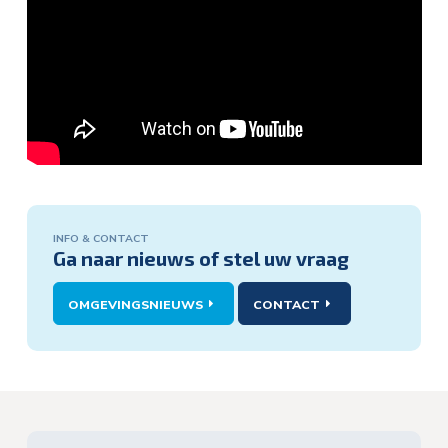
INFO & CONTACT
Info
Ga naar nieuws of stel uw vraag
&
contact:
OMGEVINGSNIEUWS
CONTACT