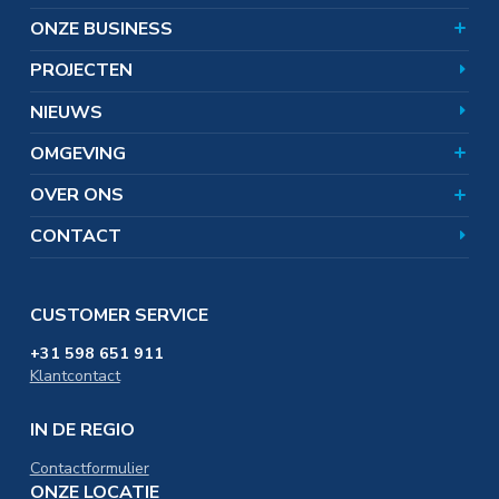
Magnesiumoxide
World of Magnesium
Producten
ONZE BUSINESS
Aandeelhouders
Wat doet Nedmag?
Team
Hoe werkt zoutwinning?
Omgevingsnieuws
PROJECTEN
Corporate responsibility
Zoutwinning en bodemdaling
Veelgestelde vragen
Uitgelichte onderwerpen
Certificaten
NIEUWS
SAMEN. omgevingsfonds
In de omgeving
Distributie & Logistiek
OMGEVING
Werken bij
Educatie & Onderwijs
OVER ONS
CONTACT
CUSTOMER SERVICE
+31 598 651 911
Klantcontact
IN DE REGIO
Contactformulier
ONZE LOCATIE