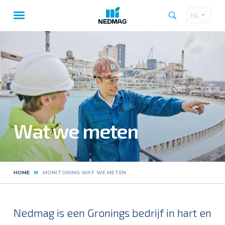
NL
Taalk
Hoofdnavigatie
Wat we meten
HOME
MONITORING WAT WE METEN
Kruimelpad
Nedmag is een Gronings bedrijf in hart en