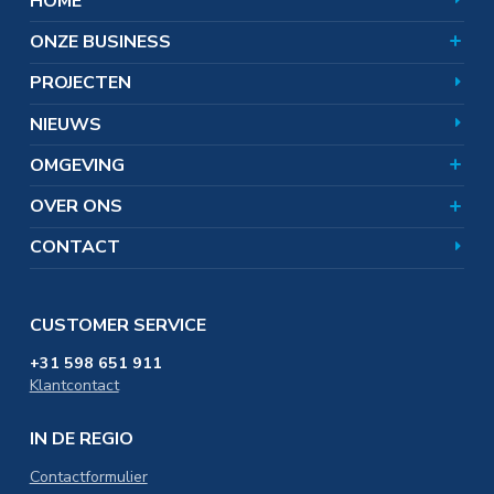
HOME
Markten en toepassingen
Magnesiumoxide
World of Magnesium
Producten
ONZE BUSINESS
Aandeelhouders
Wat doet Nedmag?
Team
Hoe werkt zoutwinning?
Omgevingsnieuws
PROJECTEN
Corporate responsibility
Zoutwinning en bodemdaling
Veelgestelde vragen
Uitgelichte onderwerpen
Certificaten
NIEUWS
SAMEN. omgevingsfonds
In de omgeving
Distributie & Logistiek
OMGEVING
Werken bij
Educatie & Onderwijs
OVER ONS
CONTACT
CUSTOMER SERVICE
+31 598 651 911
Klantcontact
IN DE REGIO
Contactformulier