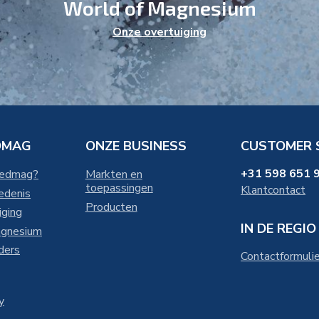
World of Magnesium
Onze overtuiging
DMAG
ONZE BUSINESS
CUSTOMER 
+31 598 651 
Nedmag?
Markten en
toepassingen
Klantcontact
edenis
Producten
iging
IN DE REGIO
agnesium
ders
Contactformulie
y