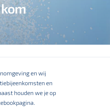
: kom
woonomgeving en wij
atiebijeenkomsten en
aast houden we je op
acebookpagina.