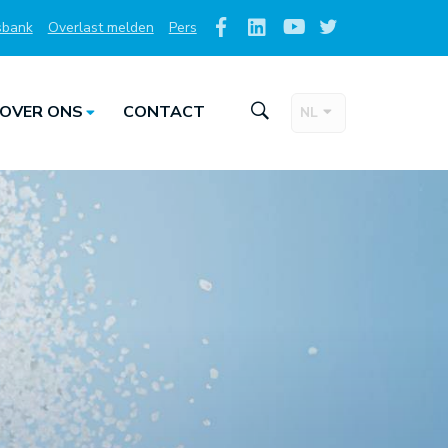
sbank
Overlast melden
Pers
Social
Media
OVER ONS
CONTACT
NL
Taalkeuze