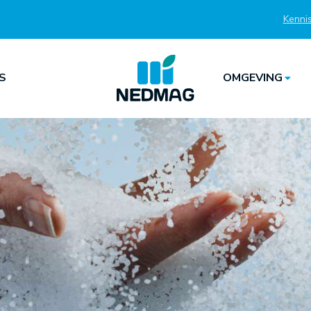
Kenni
Top
S
OMGEVING