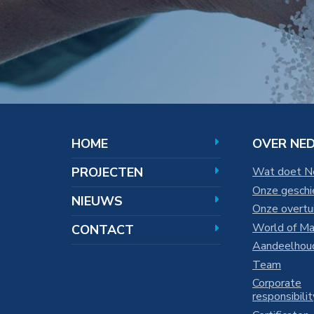
HOOFDNAVIGATIE
HOME
OVER NE
PROJECTEN
Wat doet 
Onze geschi
NIEUWS
Onze overtu
World of M
CONTACT
Aandeelhou
Team
Corporate
responsibilit