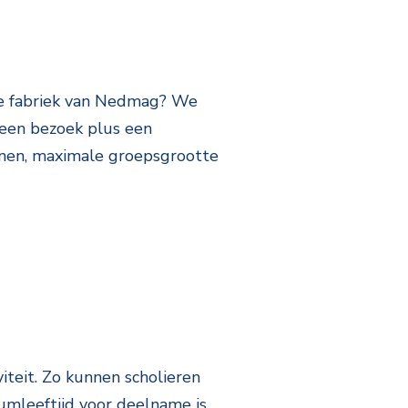
 de fabriek van Nedmag? We
een bezoek plus een
onen, maximale groepsgrootte
iteit. Zo kunnen scholieren
mleeftijd voor deelname is