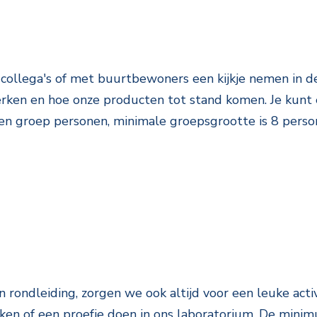
, collega's of met buurtbewoners een kijkje nemen in
werken en hoe onze producten tot stand komen. Je
kunt 
een groep personen, minimale groepsgrootte is 8 pers
 rondleiding, zorgen we ook altijd voor een leuke activ
ken of een proefje doen in ons laboratorium.
De minimu