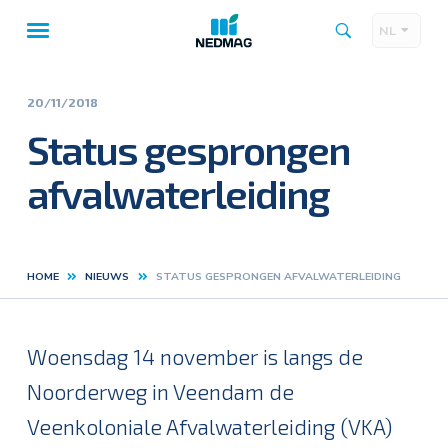
NL
Taalk
Hoofdnavigatie
20/11/2018
Status gesprongen
afvalwaterleiding
HOME
NIEUWS
STATUS GESPRONGEN AFVALWATERLEIDING
Kruimelpad
Woensdag 14 november is langs de
Noorderweg in Veendam de
Veenkoloniale Afvalwaterleiding (VKA)