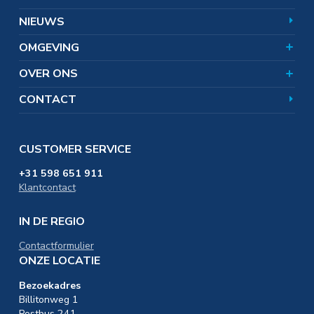
Corporate responsibility
Zoutwinning en bodemdaling
Veelgestelde vragen
Uitgelichte onderwerpen
Certificaten
NIEUWS
SAMEN. omgevingsfonds
In de omgeving
Distributie & Logistiek
OMGEVING
Werken bij
Educatie & Onderwijs
OVER ONS
CONTACT
CUSTOMER SERVICE
+31 598 651 911
Klantcontact
IN DE REGIO
Contactformulier
ONZE LOCATIE
Bezoekadres
Billitonweg 1
Postbus 241