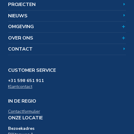
Team
Hoe werkt zoutwinning?
Omgevingsnieuws
PROJECTEN
Corporate responsibility
Zoutwinning en bodemdaling
Veelgestelde vragen
Uitgelichte onderwerpen
Certificaten
NIEUWS
SAMEN. omgevingsfonds
In de omgeving
Distributie & Logistiek
OMGEVING
Werken bij
Educatie & Onderwijs
OVER ONS
CONTACT
CUSTOMER SERVICE
+31 598 651 911
Klantcontact
IN DE REGIO
Contactformulier
ONZE LOCATIE
Bezoekadres