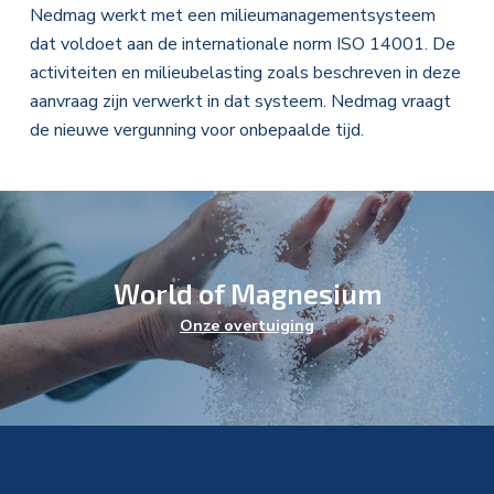
Nedmag werkt met een milieumanagementsysteem
dat voldoet aan de internationale norm ISO 14001. De
activiteiten en milieubelasting zoals beschreven in deze
aanvraag zijn verwerkt in dat systeem. Nedmag vraagt
de nieuwe vergunning voor onbepaalde tijd.
World of Magnesium
Energie
Onze overtuiging
Health & Wellness
Industrie
Landbouw
Milieu
Veiligheid
Calciumchloride
Wat doet Nedmag?
Voeding
Magnesiumchloride
Onze geschiedenis