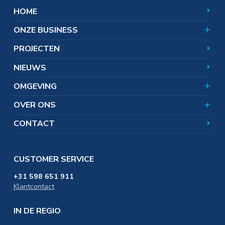
Vuurvast
Magnesiumhydroxide
Onze overtuiging
HOOFDNAVIGATIE
HOME
Markten en toepassingen
Magnesiumoxide
World of Magnesium
Producten
ONZE BUSINESS
Aandeelhouders
Wat doet Nedmag?
Team
Hoe werkt zoutwinning?
Omgevingsnieuws
PROJECTEN
Corporate responsibility
Zoutwinning en bodemdaling
Veelgestelde vragen
Uitgelichte onderwerpen
Certificaten
NIEUWS
SAMEN. omgevingsfonds
In de omgeving
Distributie & Logistiek
OMGEVING
Werken bij
Educatie & Onderwijs
OVER ONS
CONTACT
CUSTOMER SERVICE
+31 598 651 911
Klantcontact
IN DE REGIO