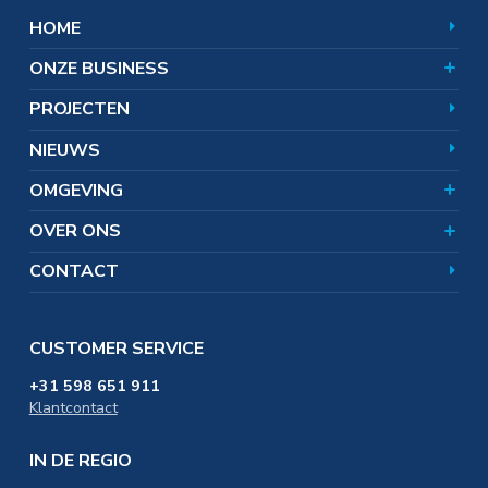
Vuurvast
Magnesiumhydroxide
Onze overtuiging
HOOFDNAVIGATIE
HOME
Markten en toepassingen
Magnesiumoxide
World of Magnesium
Producten
ONZE BUSINESS
Aandeelhouders
Wat doet Nedmag?
Team
Hoe werkt zoutwinning?
Omgevingsnieuws
PROJECTEN
Corporate responsibility
Zoutwinning en bodemdaling
Veelgestelde vragen
Uitgelichte onderwerpen
Certificaten
NIEUWS
SAMEN. omgevingsfonds
In de omgeving
Distributie & Logistiek
OMGEVING
Werken bij
Educatie & Onderwijs
OVER ONS
CONTACT
CUSTOMER SERVICE
+31 598 651 911
Klantcontact
IN DE REGIO