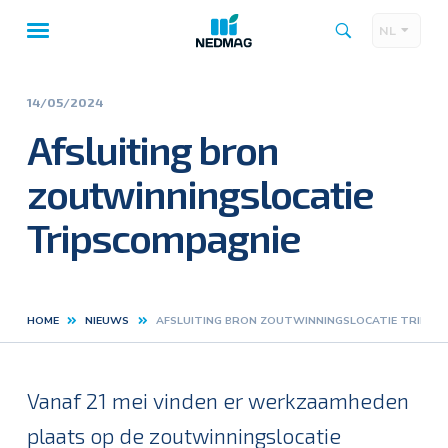
NL
Taalk
Hoofdnavigatie
14/05/2024
Afsluiting bron
zoutwinningslocatie
Tripscompagnie
HOME
NIEUWS
AFSLUITING BRON ZOUTWINNINGSLOCATIE TRIPSC
Kruimelpad
Vanaf 21 mei vinden er werkzaamheden
plaats op de zoutwinningslocatie