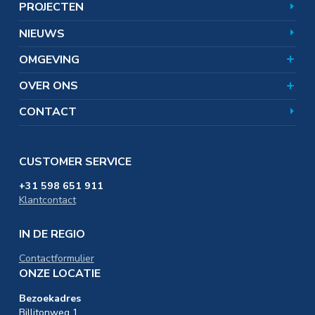
Hoe werkt zoutwinning?
Omgevingsnieuws
PROJECTEN
Corporate responsibility
Zoutwinning en bodemdaling
Veelgestelde vragen
Uitgelichte onderwerpen
Certificaten
NIEUWS
SAMEN. omgevingsfonds
In de omgeving
Distributie & Logistiek
OMGEVING
Werken bij
Educatie & Onderwijs
OVER ONS
CONTACT
CUSTOMER SERVICE
+31 598 651 911
Klantcontact
IN DE REGIO
Contactformulier
ONZE LOCATIE
Bezoekadres
Billitonweg 1